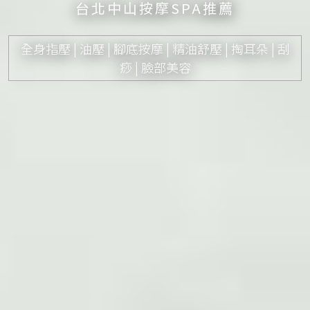
台北中山按摩SPA推薦
全身指壓 | 油壓 | 腳底按摩 | 精油舒壓 | 掏耳朵 | 刮
痧 | 臉部美容